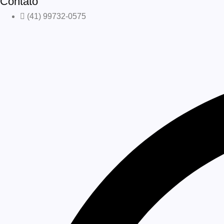
Contato
(41) 99732-0575