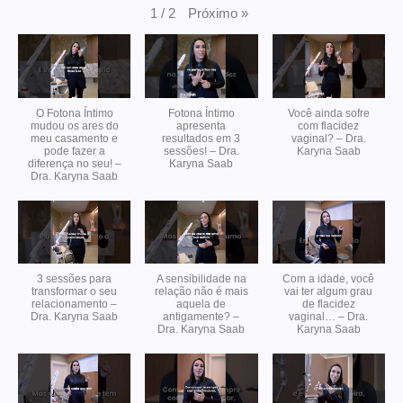
Próximo
»
1
/
2
O Fotona Íntimo
Fotona Íntimo
Você ainda sofre
mudou os ares do
apresenta
com flacidez
meu casamento e
resultados em 3
vaginal? – Dra.
pode fazer a
sessões! – Dra.
Karyna Saab
diferença no seu! –
Karyna Saab
Dra. Karyna Saab
3 sessões para
A sensibilidade na
Com a idade, você
transformar o seu
relação não é mais
vai ter algum grau
relacionamento –
aquela de
de flacidez
Dra. Karyna Saab
antigamente? –
vaginal… – Dra.
Dra. Karyna Saab
Karyna Saab