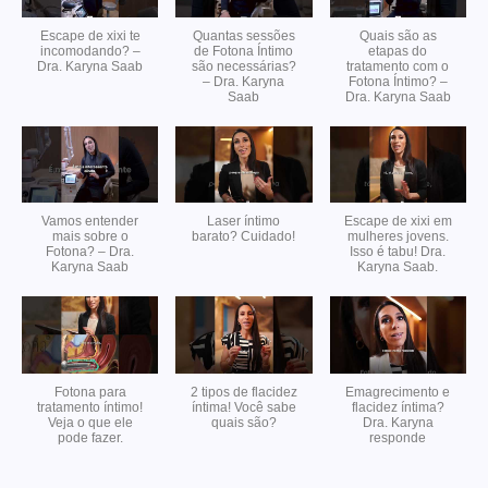
Escape de xixi te
Quantas sessões
Quais são as
incomodando? –
de Fotona Íntimo
etapas do
Dra. Karyna Saab
são necessárias?
tratamento com o
– Dra. Karyna
Fotona Íntimo? –
Saab
Dra. Karyna Saab
Vamos entender
Laser íntimo
Escape de xixi em
mais sobre o
barato? Cuidado!
mulheres jovens.
Fotona? – Dra.
Isso é tabu! Dra.
Karyna Saab
Karyna Saab.
Fotona para
2 tipos de flacidez
Emagrecimento e
tratamento íntimo!
íntima! Você sabe
flacidez íntima?
Veja o que ele
quais são?
Dra. Karyna
pode fazer.
responde