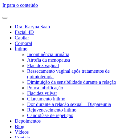
Ir para o conteúdo
Dra. Karyna Saab
Facial 4D
Capilar
Corporal
Íntimo
Incontinência urinária
Atrofia da menopausa
Flacidez vaginal
Ressecamento vaginal após tratamentos de
quimioterapia
Diminuição da sensibilidade durante a relação
Pouca lubrificação
Flacidez vulvar
Clareamento íntimo
Dor durante a relação sexual – Dispareunia
Rejuvenescimento íntimo
Candidíase de repetição
Depoimentos
Blog
Vídeos
Contato