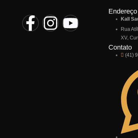
Endereço
Kall S
Rua Atíl
XV, Cur
Contato
(41) 