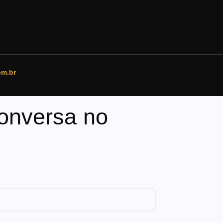
om.br
conversa no