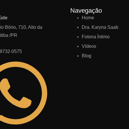
Navegação
aúde
Home
io Bório, 710, Alto da
Dra. Karyna Saab
itiba /PR
Fotona Íntimo
Vídeos
99732-0575
Blog