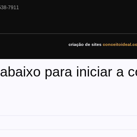
538-7911
criação de sites
conceitoideal.c
baixo para iniciar a 