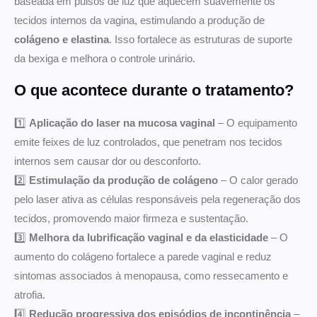
baseada em pulsos de luz que aquecem suavemente os
tecidos internos da vagina, estimulando a produção de
colágeno e elastina
. Isso fortalece as estruturas de suporte
da bexiga e melhora o controle urinário.
O que acontece durante o tratamento?
1️⃣
Aplicação do laser na mucosa vaginal
– O equipamento
emite feixes de luz controlados, que penetram nos tecidos
internos sem causar dor ou desconforto.
2️⃣
Estimulação da produção de colágeno
– O calor gerado
pelo laser ativa as células responsáveis pela regeneração dos
tecidos, promovendo maior firmeza e sustentação.
3️⃣
Melhora da lubrificação vaginal e da elasticidade
– O
aumento do colágeno fortalece a parede vaginal e reduz
sintomas associados à menopausa, como ressecamento e
atrofia.
4️⃣
Redução progressiva dos episódios de incontinência
–